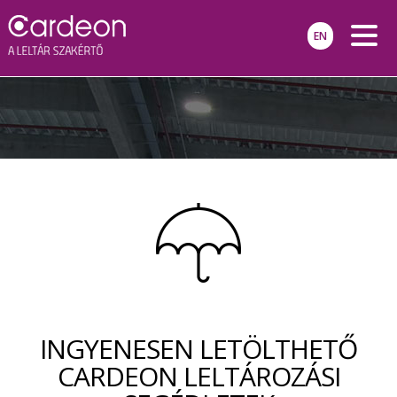
EN
FŐOLDAL
LELTÁROZÁS
TERMÉKEK
LELTÁR TÁMOGATÁS
KAPCSOLAT
WEBSHOP
INGYENESEN LETÖLTHETŐ
CARDEON LELTÁROZÁSI