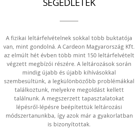
SEGÉDLETEK
A fizikai leltárfelvételnek sokkal több buktatója
van, mint gondolná. A Cardeon Magyarország Kft.
az elmúlt hét évben több mint 150 leltárfelvételt
végzett megbízói részére. A leltározások során
mindig újabb és újabb kihívásokkal
szembesültünk, a legkülönbözőbb problémákkal
találkoztunk, melyekre megoldást kellett
találnunk. A megszerzett tapasztalatokat
lépésről-lépésre beépítettük leltározási
módszertanunkba, így azok már a gyakorlatban
is bizonyítottak.