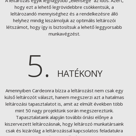
A leltározás egyik legnagyobb „ellensége” az idős. Azért,
hogy ezt a lehető legrövidebbre csökkentsük, a
leltározandó mennyiséghez és a rendelkezésre álló
helyhez mindig kiszámoljuk az optimális leltározói
létszámot, hogy így is biztosítsuk a lehető leggyorsabb
munkavégzést.
5.
HATÉKONY
Amennyiben Cardeonra bízza a leltározást nem csak egy
külső leltározót választ, hanem megszerzi azt a hatalmas
leltározási tapasztalatot is, amit az elmúlt években több
mint 50 nagy projektünk során megszereztünk.
Tapasztalataink alapján további óriási előnye a
kiszervezett leltározásnak, hogy leltározó munkatársaink
csak és kizárólag a leltározással kapcsolatos feladatukra