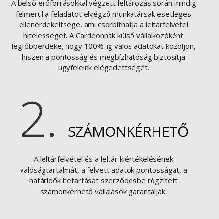
A belső erőforrásokkal végzett leltározás során mindig
felmerül a feladatot elvégző munkatársak esetleges
ellenérdekeltsége, ami csorbíthatja a leltárfelvétel
hitelességét. A Cardeonnak külső vállalkozóként
legfőbbérdeke, hogy 100%-ig valós adatokat közöljön,
hiszen a pontosság és megbízhatóság biztosítja
ügyfeleink elégedettségét.
2.
SZÁMONKÉRHETŐ
A leltárfelvétel és a leltár kiértékelésének
valóságtartalmát, a felvett adatok pontosságát, a
határidők betartását szerződésbe rögzített
számonkérhető vállalások garantálják.